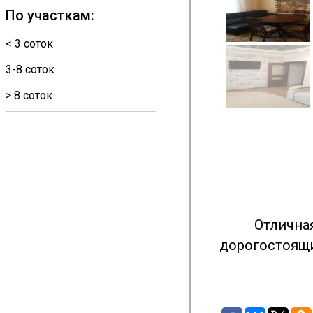
По участкам:
< 3 соток
3-8 соток
> 8 соток
Отлична
дорогостоящи