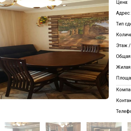
Цена:
Адрес:
Тип сд
Количе
Этаж /
Общая
Жилая
Площа
Компа
Контак
Телефо