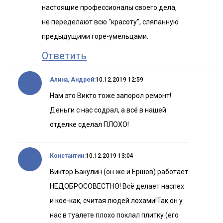
настоящие профессионалы своего дела,
не переделают всю "красоту", сляпанную
предыдущими горе-умельцами.
Ответить
Алина, Андрей:
10.12.2019 12:59
Нам это Викто тоже запорол ремонт!
Деньги с нас содрал, а всё в нашей
отделке сделал ПЛОХО!
Константин:
10.12.2019 13:04
Виктор Бакулин (он же и Ершов) работает
НЕДОБРОСОВЕСТНО! Всё делает наспех
и кое-как, считая людей лохами!Так он у
нас в туалете плохо поклал плитку (его