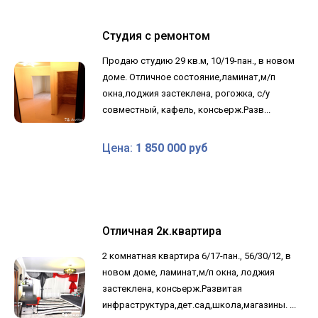
Студия с ремонтом
Продаю студию 29 кв.м, 10/19-пан., в новом
доме. Отличное состояние,ламинат,м/п
окна,лоджия застеклена, рогожка, с/у
совместный, кафель, консьерж.Разв...
Цена:
1 850 000 руб
Отличная 2к.квартира
2 комнатная квартира 6/17-пан., 56/30/12, в
новом доме, ламинат,м/п окна, лоджия
застеклена, консьерж.Развитая
инфраструктура,дет.сад,школа,магазины. ...